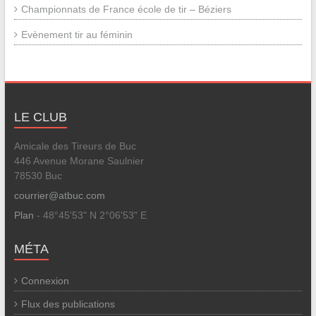
Championnats de France école de tir – Béziers
Evènement tir au féminin
LE CLUB
Amicale des Tireurs de Buc
446 Avenue Morane Saulnier
78530 Buc
courrier@atbuc.com
Plan
- 48°45'53" N 2°06'53" E
MÉTA
Connexion
Flux des publications