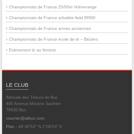
Championnats de France 25/50m Volmerange
Championnats de France arbalète field IR900
Championnats de France armes anciennes
Championnats de France école de tir – Béziers
Evènement tir au féminin
LE CLUB
Amicale des Tireurs de Buc
446 Avenue Morane Saulnier
78530 Buc
courrier@atbuc.com
Plan
- 48°45'53" N 2°06'53" E