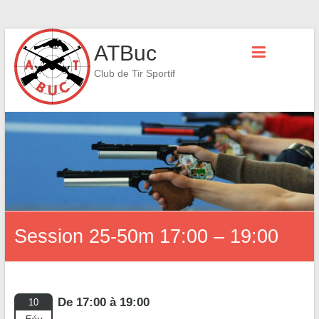
Skip
ATBuc
to
content
Club de Tir Sportif
Session 25-50m 17:00 – 19:00
De 17:00 à 19:00
10