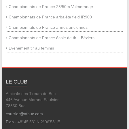
Championnats de France 25/50m Volmerange
Championnats de France arbalète field IR900
Championnats de France armes anciennes
Championnats de France école de tir – Béziers
Evènement tir au féminin
LE CLUB
Amicale des Tireurs de Buc
446 Avenue Morane Saulnier
78530 Buc
courrier@atbuc.com
Plan
- 48°45'53" N 2°06'53" E