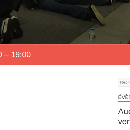
 – 19:00
ÉVÈ
Au
ven