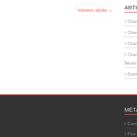
ART
Initiation adulte
→
Cham
Cham
Cham
Cham
Bézier
Evèn
MÉT
Conn
Flux