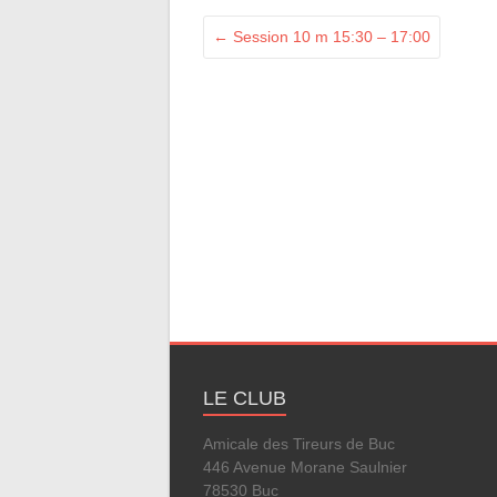
←
Session 10 m 15:30 – 17:00
LE CLUB
Amicale des Tireurs de Buc
446 Avenue Morane Saulnier
78530 Buc