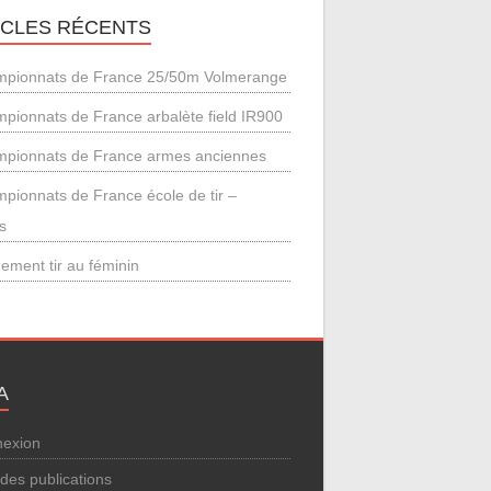
ICLES RÉCENTS
pionnats de France 25/50m Volmerange
pionnats de France arbalète field IR900
pionnats de France armes anciennes
pionnats de France école de tir –
s
ement tir au féminin
A
exion
 des publications