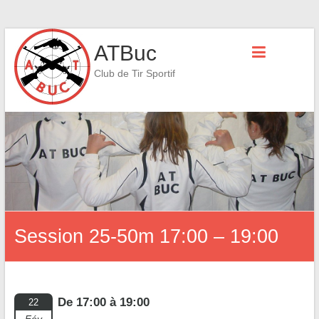
Skip
ATBuc
to
content
Club de Tir Sportif
Session 25-50m 17:00 – 19:00
De 17:00 à 19:00
22