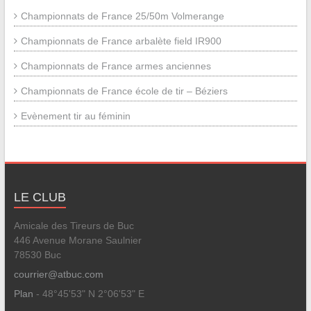
Championnats de France 25/50m Volmerange
Championnats de France arbalète field IR900
Championnats de France armes anciennes
Championnats de France école de tir – Béziers
Evènement tir au féminin
LE CLUB
Amicale des Tireurs de Buc
446 Avenue Morane Saulnier
78530 Buc
courrier@atbuc.com
Plan
- 48°45'53" N 2°06'53" E