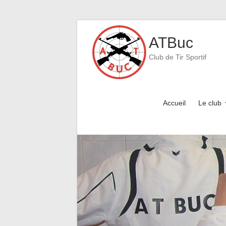
Skip
to
ATBuc
content
Club de Tir Sportif
Accueil
Le club