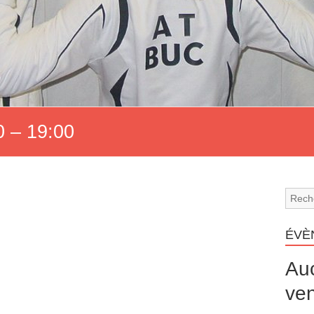
 – 19:00
ÉVÈ
Au
ven