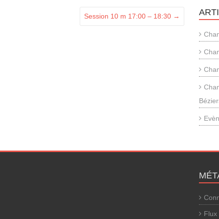
ART
Session 10 m 17:00 – 18:30
→
Cham
Cham
Cham
Cham
Bézier
Evèn
MÉT
Conn
Flux