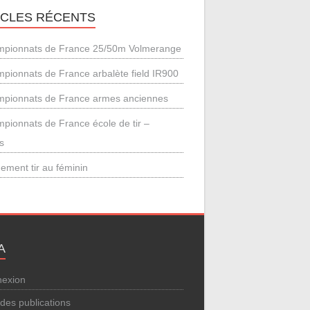
ICLES RÉCENTS
pionnats de France 25/50m Volmerange
pionnats de France arbalète field IR900
pionnats de France armes anciennes
pionnats de France école de tir –
s
ement tir au féminin
A
exion
 des publications