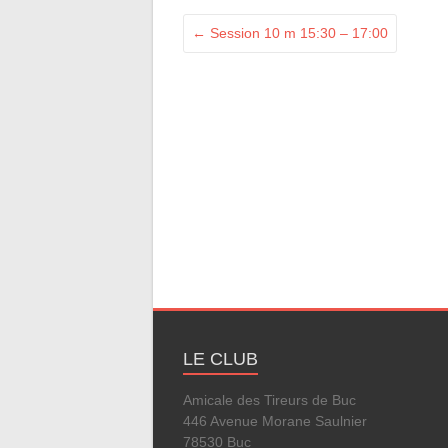
←
Session 10 m 15:30 – 17:00
LE CLUB
Amicale des Tireurs de Buc
446 Avenue Morane Saulnier
78530 Buc