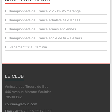
Championnats de France 25/50m Volmerange
Championnats de France arbalète field IR900
Championnats de France armes anciennes
Championnats de France école de tir – Béziers
Evènement tir au féminin
LE CLUB
Amicale des Tireurs de Buc
446 Avenue Morane Saulnier
78530 Buc
courrier@atbuc.com
Plan
- 48°45'53" N 2°06'53" E