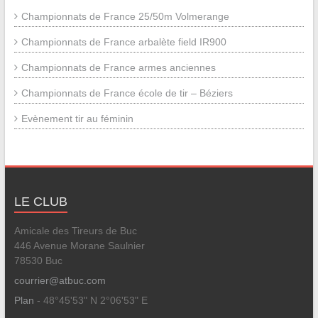
Championnats de France 25/50m Volmerange
Championnats de France arbalète field IR900
Championnats de France armes anciennes
Championnats de France école de tir – Béziers
Evènement tir au féminin
LE CLUB
Amicale des Tireurs de Buc
446 Avenue Morane Saulnier
78530 Buc
courrier@atbuc.com
Plan
- 48°45'53" N 2°06'53" E