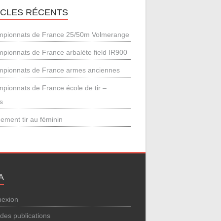
ICLES RÉCENTS
pionnats de France 25/50m Volmerange
pionnats de France arbalète field IR900
pionnats de France armes anciennes
pionnats de France école de tir –
s
ement tir au féminin
A
exion
 des publications