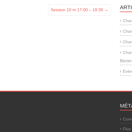
ART
Session 10 m 17:00 – 18:30
→
Cham
Cham
Cham
Cham
Bézier
Evèn
MÉT
Conn
Flux