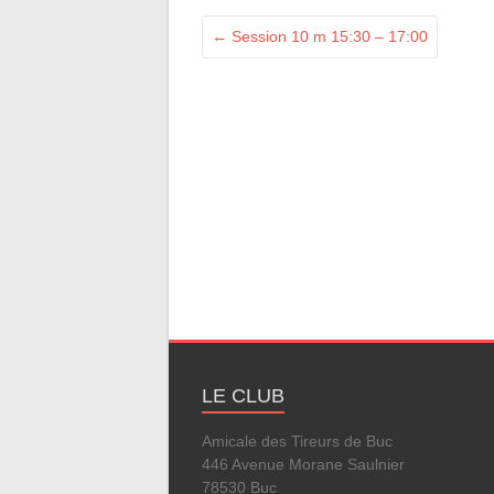
←
Session 10 m 15:30 – 17:00
LE CLUB
Amicale des Tireurs de Buc
446 Avenue Morane Saulnier
78530 Buc