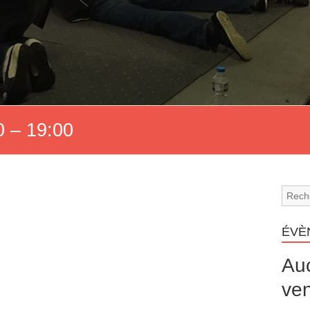
 – 19:00
ÉVÈ
Au
ven