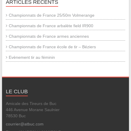
ARTICLES RÉCENTS
Championnats de France 25/50m Volmerange
Championnats de France arbalète field IR900
Championnats de France armes anciennes
Championnats de France école de tir – Béziers
Evènement tir au féminin
LE CLUB
Amicale des Tireurs de Buc
446 Avenue Morane Saulnier
78530 Buc
courrier@atbuc.com