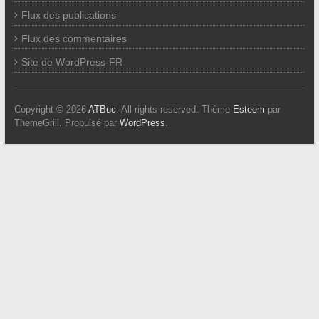
Flux des publications
Flux des commentaires
Site de WordPress-FR
Copyright © 2026
ATBuc
. All rights reserved. Thème
Esteem
par
ThemeGrill. Propulsé par
WordPress
.