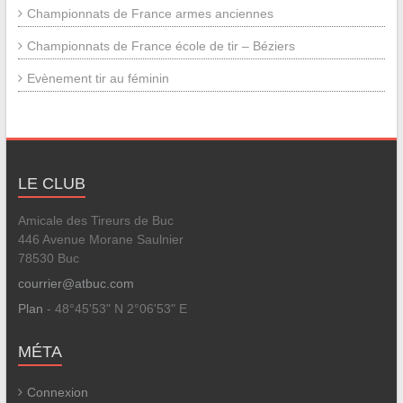
Championnats de France armes anciennes
Championnats de France école de tir – Béziers
Evènement tir au féminin
LE CLUB
Amicale des Tireurs de Buc
446 Avenue Morane Saulnier
78530 Buc
courrier@atbuc.com
Plan
- 48°45'53" N 2°06'53" E
MÉTA
Connexion