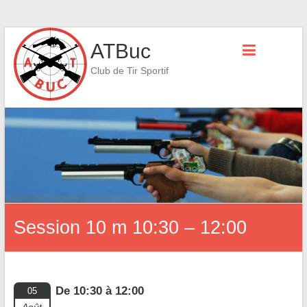
Skip
ATBuc
to
content
Club de Tir Sportif
Session 10 m 10:30 – 12:00
De 10:30 à 12:00
05