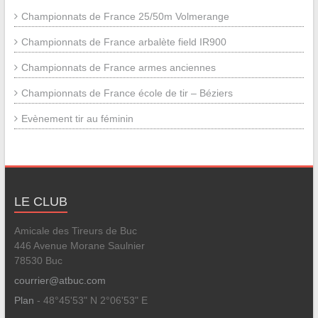
Championnats de France 25/50m Volmerange
Championnats de France arbalète field IR900
Championnats de France armes anciennes
Championnats de France école de tir – Béziers
Evènement tir au féminin
LE CLUB
Amicale des Tireurs de Buc
446 Avenue Morane Saulnier
78530 Buc
courrier@atbuc.com
Plan
- 48°45'53" N 2°06'53" E