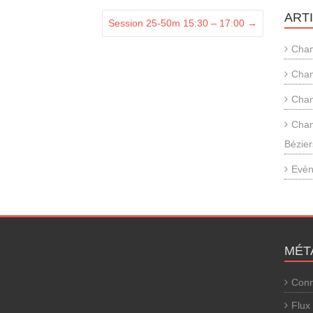
ART
Session 25-50m 15:30 – 17:00
→
Cham
Cham
Cham
Cham
Bézier
Evèn
MÉT
Conn
Flux