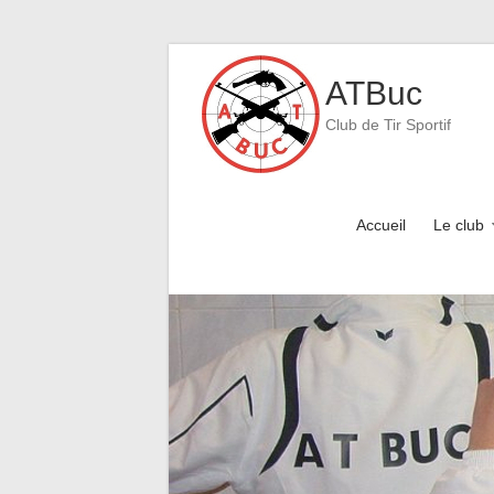
Skip
to
ATBuc
content
Club de Tir Sportif
Accueil
Le club