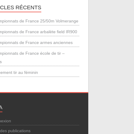
ICLES RÉCENTS
pionnats de France 25/50m Volmerange
pionnats de France arbalète field IR900
pionnats de France armes anciennes
pionnats de France école de tir –
s
ement tir au féminin
A
exion
 des publications