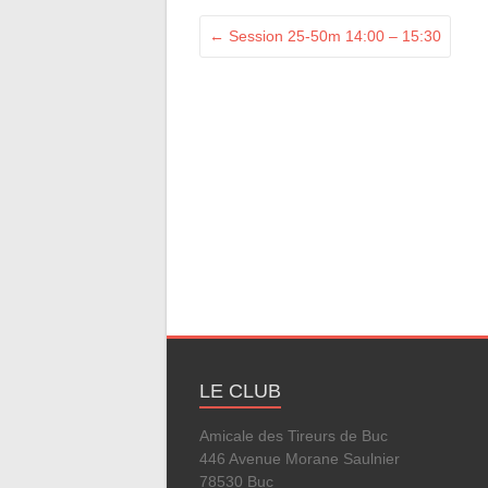
←
Session 25-50m 14:00 – 15:30
LE CLUB
Amicale des Tireurs de Buc
446 Avenue Morane Saulnier
78530 Buc