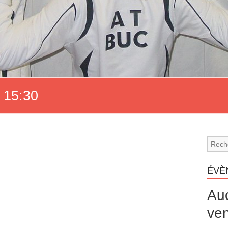
 15:30
ÉVÈ
Au
ven