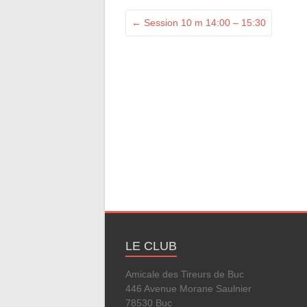
←
Session 10 m 14:00 – 15:30
LE CLUB
Amicale des Tireurs de Buc
446 Avenue Morane Saulnier
78530 Buc