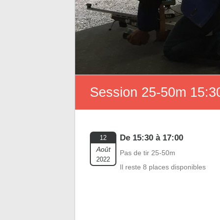
Session 25-50m 15:30
De 15:30 à 17:00
12
Août
Pas de tir 25-50m
2022
Il reste 8 places disponibles