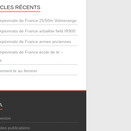
ICLES RÉCENTS
pionnats de France 25/50m Volmerange
pionnats de France arbalète field IR900
pionnats de France armes anciennes
pionnats de France école de tir –
s
ement tir au féminin
A
exion
 des publications