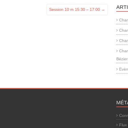
ART
Session 10 m 15:30 – 17:00
→
Cham
Cham
Cham
Cham
Bézier
Evèn
MÉT
Conn
Flux