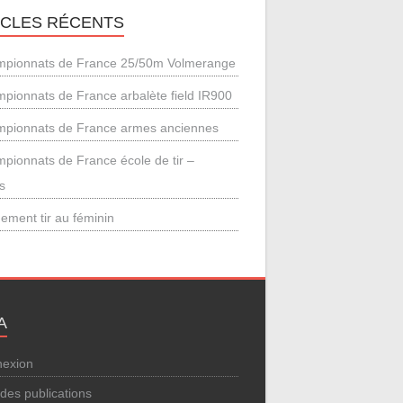
ICLES RÉCENTS
pionnats de France 25/50m Volmerange
pionnats de France arbalète field IR900
pionnats de France armes anciennes
pionnats de France école de tir –
s
ement tir au féminin
A
exion
 des publications