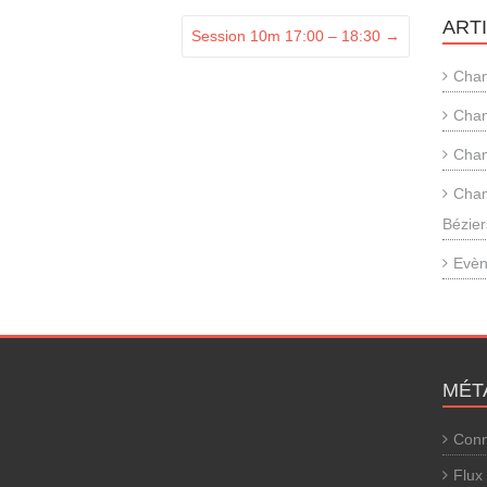
ART
Session 10m 17:00 – 18:30
→
Cham
Cham
Cham
Cham
Bézier
Evèn
MÉT
Conn
Flux