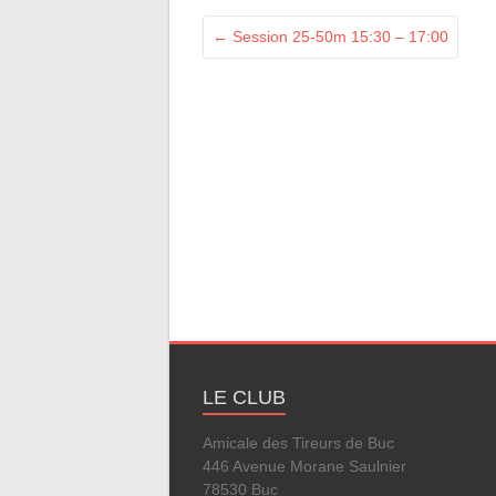
←
Session 25-50m 15:30 – 17:00
LE CLUB
Amicale des Tireurs de Buc
446 Avenue Morane Saulnier
78530 Buc