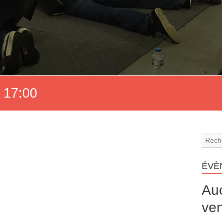
 17:00
ÉVÈ
Au
ven