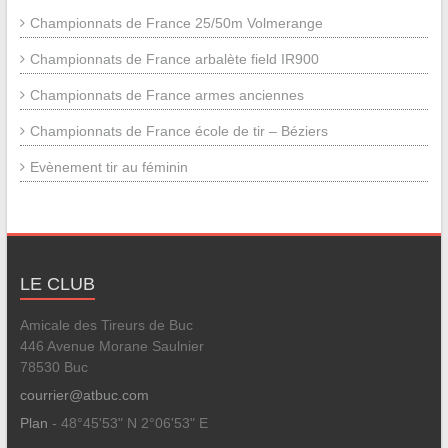
Championnats de France 25/50m Volmerange
Championnats de France arbalète field IR900
Championnats de France armes anciennes
Championnats de France école de tir – Béziers
Evènement tir au féminin
LE CLUB
Amicale des Tireurs de Buc
446 Avenue Morane Saulnier
78530 Buc
courrier@atbuc.com
Plan
- 48°45'53" N 2°06'53" E