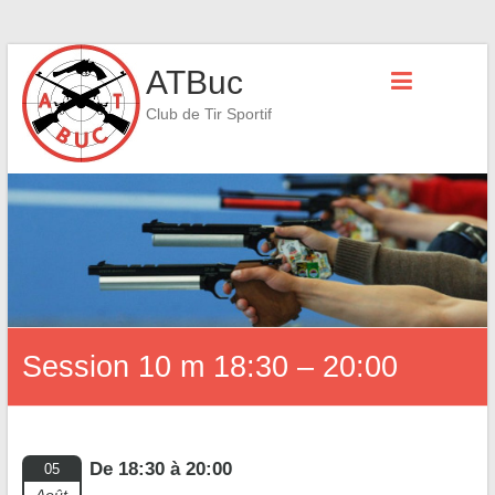
Skip
ATBuc
to
content
Club de Tir Sportif
Session 10 m 18:30 – 20:00
De 18:30 à 20:00
05