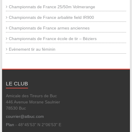
Championnats de France 25/50m Volmerange
Championnats de France arbalète field IR900
Championnats de France armes anciennes
Championnats de France école de tir – Béziers
Evènement tir au féminin
LE CLUB
Amicale des Tireurs de Buc
446 Avenue Morane Saulnier
78530 Buc
courrier@atbuc.com
Plan
- 48°45'53" N 2°06'53" E