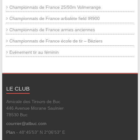
Championnats de France 25/50m Volmerange
Championnats de France arbalète field IR900
Championnats de France armes anciennes
Championnats de France école de tir – Béziers
Evènement tir au féminin
LE CLUB
Amicale des Tireurs de Buc
446 Avenue Morane Saulnier
78530 Buc
courrier@atbuc.com
Plan
- 48°45'53" N 2°06'53" E