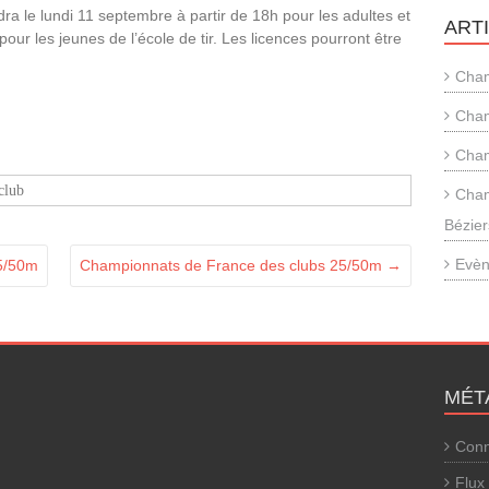
ndra le lundi 11 septembre à partir de 18h pour les adultes et
ART
our les jeunes de l’école de tir. Les licences pourront être
.
Cham
Cham
Cham
club
Cham
Bézier
Evèn
5/50m
Championnats de France des clubs 25/50m
→
MÉT
Conn
Flux