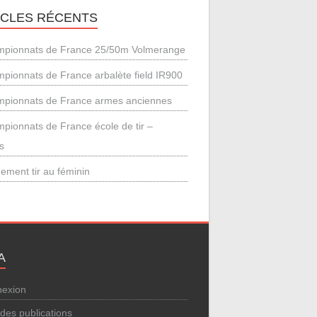
ICLES RÉCENTS
pionnats de France 25/50m Volmerange
pionnats de France arbalète field IR900
pionnats de France armes anciennes
pionnats de France école de tir –
s
ement tir au féminin
A
exion
 des publications