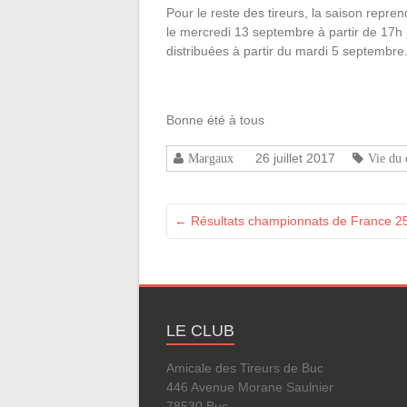
Pour le reste des tireurs, la saison repre
le mercredi 13 septembre à partir de 17h p
distribuées à partir du mardi 5 septembre
Bonne été à tous
26 juillet 2017
Margaux
Vie du 
←
Résultats championnats de France 2
LE CLUB
Amicale des Tireurs de Buc
446 Avenue Morane Saulnier
78530 Buc