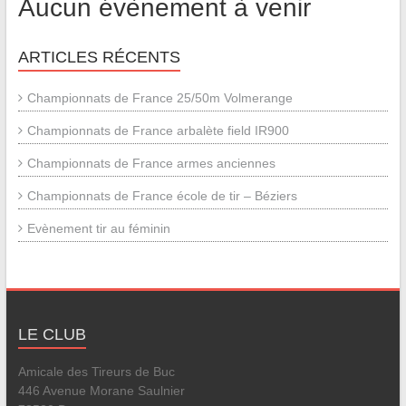
Aucun évènement à venir
ARTICLES RÉCENTS
Championnats de France 25/50m Volmerange
Championnats de France arbalète field IR900
Championnats de France armes anciennes
Championnats de France école de tir – Béziers
Evènement tir au féminin
LE CLUB
Amicale des Tireurs de Buc
446 Avenue Morane Saulnier